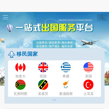
移民国家
加拿大
英国
希腊
美国
瓦努阿图
圣基茨
塞浦路斯
土耳其