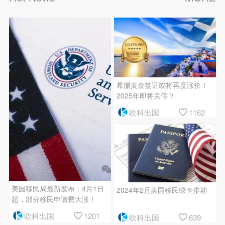
希腊黄金签证或将再度涨价！
2025年即将关停？
欧科出国
1162
美国移民局最新发布：4月1日
2024年2月美国移民绿卡排期
起，部分移民申请费大涨！
欧科出国
1201
欧科出国
639