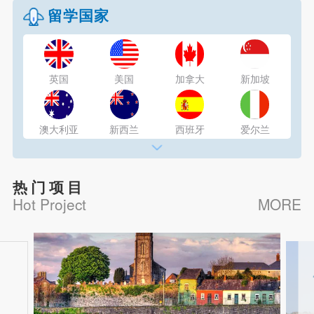
澳大利亚
马耳他
爱尔兰
葡萄牙
留学国家
西班牙
菲律宾
新加坡
泰国
英国
美国
加拿大
新加坡
日本
韩国
意大利
澳大利亚
新西兰
西班牙
爱尔兰
瑞士
法国
德国
意大利
热门项目
Hot Project
MORE