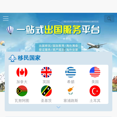
移民国家
加拿大
英国
希腊
美国
瓦努阿图
圣基茨
塞浦路斯
土耳其