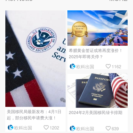
希腊黄金签证或将再度涨价！
2025年即将关停？
欧科出国
1162
美国移民局最新发布：4月1日
2024年2月美国移民绿卡排期
起，部分移民申请费大涨！
欧科出国
1202
欧科出国
639