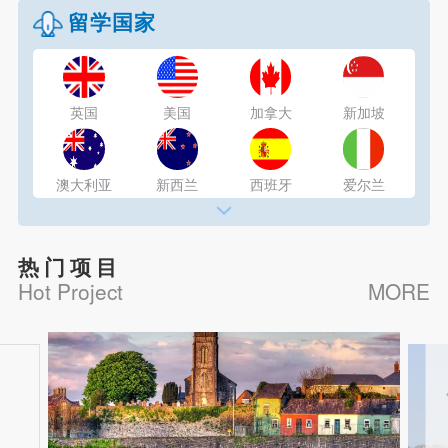
澳大利亚
马耳他
爱尔兰
葡萄牙
留学国家
西班牙
菲律宾
新加坡
泰国
英国
美国
加拿大
新加坡
日本
韩国
意大利
澳大利亚
新西兰
西班牙
爱尔兰
瑞士
法国
德国
意大利
热门项目
Hot Project
MORE